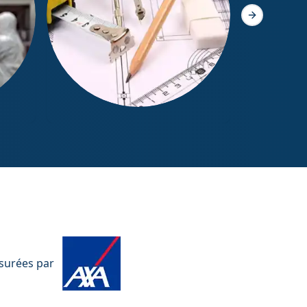
Slide suivant
Mesurage Loi Boutin
ssurées par