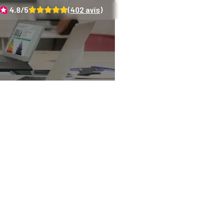
4.8
/5
(
402
avis)
érencement sur l'an
diagnostiqueurs