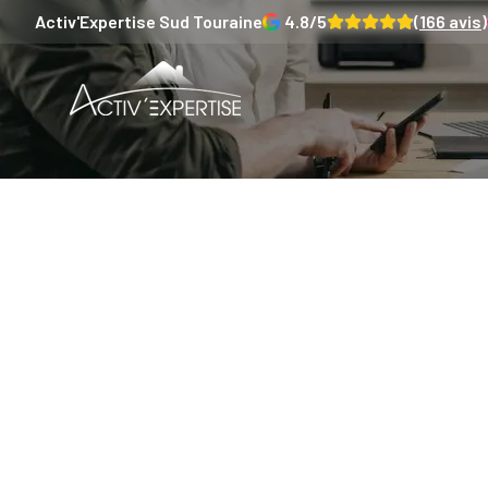
Activ'Expertise
Sud Touraine
4.8
/5
(
166
avis)
Notre réf