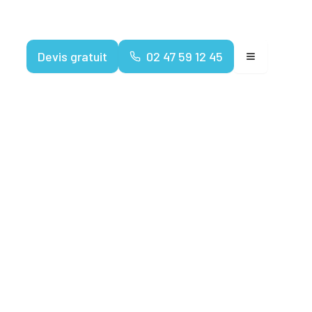
Devenir franchisé
Devis gratuit
02 47 59 12 45
nuaire des