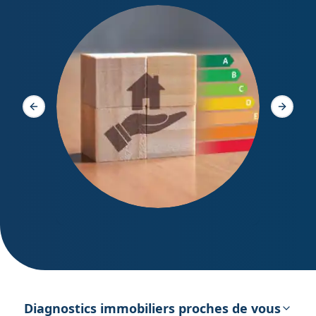
Diagno
Slide précédente
Slide s
DPE – Diagnostic de Performance
énergétique
Diagnostics immobiliers proches de vous