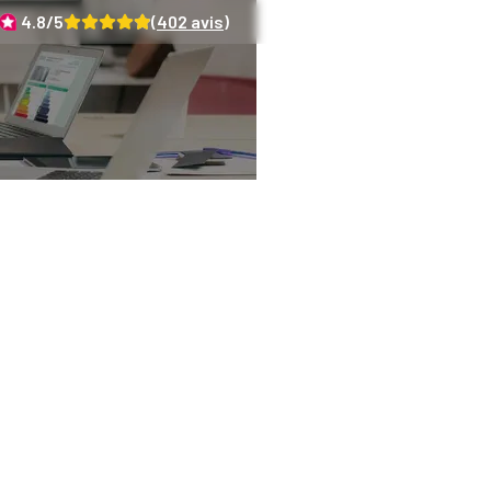
4.8
/5
(
402
avis)
 faire un diagnostic
pour louer un bien