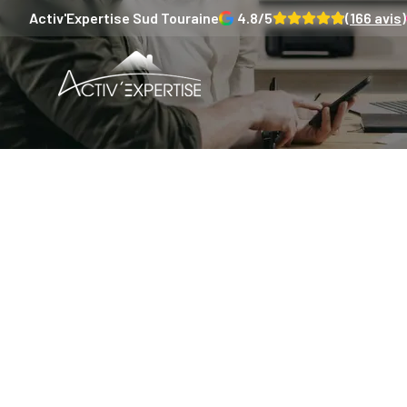
Activ'Expertise
Sud Touraine
4.8
/5
(
166
avis)
Faut-il