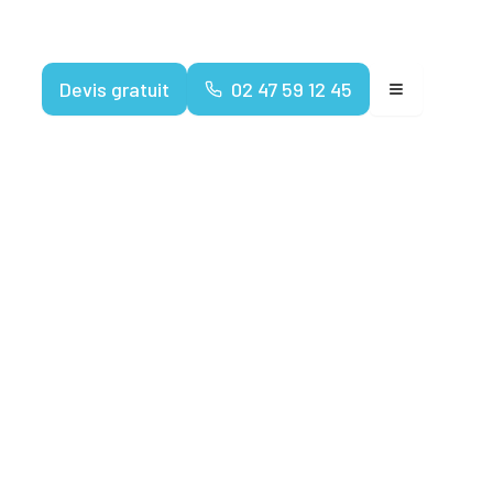
Devenir franchisé
Devis gratuit
02 47 59 12 45
 amiante